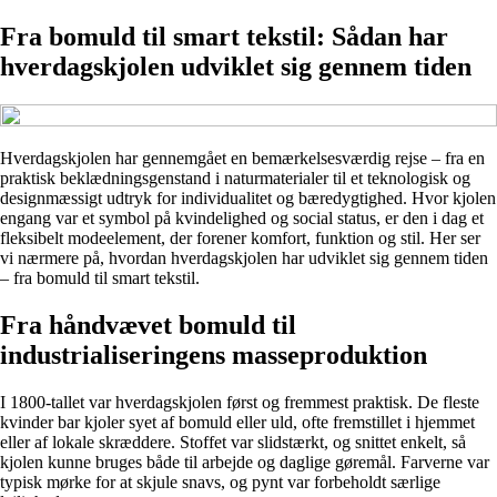
Fra bomuld til smart tekstil: Sådan har
hverdagskjolen udviklet sig gennem tiden
Hverdagskjolen har gennemgået en bemærkelsesværdig rejse – fra en
praktisk beklædningsgenstand i naturmaterialer til et teknologisk og
designmæssigt udtryk for individualitet og bæredygtighed. Hvor kjolen
engang var et symbol på kvindelighed og social status, er den i dag et
fleksibelt modeelement, der forener komfort, funktion og stil. Her ser
vi nærmere på, hvordan hverdagskjolen har udviklet sig gennem tiden
– fra bomuld til smart tekstil.
Fra håndvævet bomuld til
industrialiseringens masseproduktion
I 1800-tallet var hverdagskjolen først og fremmest praktisk. De fleste
kvinder bar kjoler syet af bomuld eller uld, ofte fremstillet i hjemmet
eller af lokale skræddere. Stoffet var slidstærkt, og snittet enkelt, så
kjolen kunne bruges både til arbejde og daglige gøremål. Farverne var
typisk mørke for at skjule snavs, og pynt var forbeholdt særlige