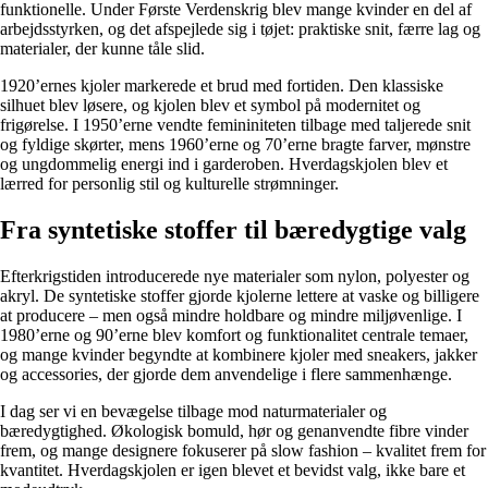
funktionelle. Under Første Verdenskrig blev mange kvinder en del af
arbejdsstyrken, og det afspejlede sig i tøjet: praktiske snit, færre lag og
materialer, der kunne tåle slid.
1920’ernes kjoler markerede et brud med fortiden. Den klassiske
silhuet blev løsere, og kjolen blev et symbol på modernitet og
frigørelse. I 1950’erne vendte femininiteten tilbage med taljerede snit
og fyldige skørter, mens 1960’erne og 70’erne bragte farver, mønstre
og ungdommelig energi ind i garderoben. Hverdagskjolen blev et
lærred for personlig stil og kulturelle strømninger.
Fra syntetiske stoffer til bæredygtige valg
Efterkrigstiden introducerede nye materialer som nylon, polyester og
akryl. De syntetiske stoffer gjorde kjolerne lettere at vaske og billigere
at producere – men også mindre holdbare og mindre miljøvenlige. I
1980’erne og 90’erne blev komfort og funktionalitet centrale temaer,
og mange kvinder begyndte at kombinere kjoler med sneakers, jakker
og accessories, der gjorde dem anvendelige i flere sammenhænge.
I dag ser vi en bevægelse tilbage mod naturmaterialer og
bæredygtighed. Økologisk bomuld, hør og genanvendte fibre vinder
frem, og mange designere fokuserer på slow fashion – kvalitet frem for
kvantitet. Hverdagskjolen er igen blevet et bevidst valg, ikke bare et