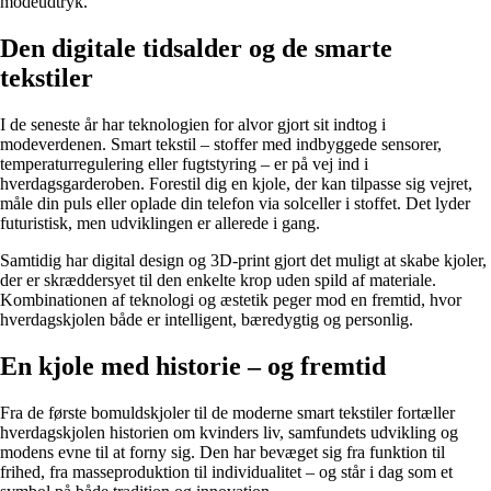
modeudtryk.
Den digitale tidsalder og de smarte
tekstiler
I de seneste år har teknologien for alvor gjort sit indtog i
modeverdenen. Smart tekstil – stoffer med indbyggede sensorer,
temperaturregulering eller fugtstyring – er på vej ind i
hverdagsgarderoben. Forestil dig en kjole, der kan tilpasse sig vejret,
måle din puls eller oplade din telefon via solceller i stoffet. Det lyder
futuristisk, men udviklingen er allerede i gang.
Samtidig har digital design og 3D-print gjort det muligt at skabe kjoler,
der er skræddersyet til den enkelte krop uden spild af materiale.
Kombinationen af teknologi og æstetik peger mod en fremtid, hvor
hverdagskjolen både er intelligent, bæredygtig og personlig.
En kjole med historie – og fremtid
Fra de første bomuldskjoler til de moderne smart tekstiler fortæller
hverdagskjolen historien om kvinders liv, samfundets udvikling og
modens evne til at forny sig. Den har bevæget sig fra funktion til
frihed, fra masseproduktion til individualitet – og står i dag som et