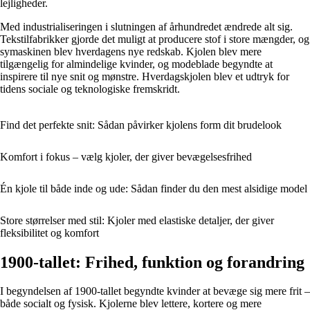
lejligheder.
Med industrialiseringen i slutningen af århundredet ændrede alt sig.
Tekstilfabrikker gjorde det muligt at producere stof i store mængder, og
symaskinen blev hverdagens nye redskab. Kjolen blev mere
tilgængelig for almindelige kvinder, og modeblade begyndte at
inspirere til nye snit og mønstre. Hverdagskjolen blev et udtryk for
tidens sociale og teknologiske fremskridt.
Find det perfekte snit: Sådan påvirker kjolens form dit brudelook
Komfort i fokus – vælg kjoler, der giver bevægelsesfrihed
Én kjole til både inde og ude: Sådan finder du den mest alsidige model
Store størrelser med stil: Kjoler med elastiske detaljer, der giver
fleksibilitet og komfort
1900-tallet: Frihed, funktion og forandring
I begyndelsen af 1900-tallet begyndte kvinder at bevæge sig mere frit –
både socialt og fysisk. Kjolerne blev lettere, kortere og mere